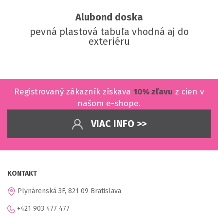
Alubond doska
pevná plastová tabuľa vhodná aj do
exteriéru
Registrovaný zákazník získava
10% zľavu
z cien v
našom e-shope.
VIAC INFO >>
KONTAKT
Plynárenská 3F, 821 09 Bratislava
+421 903 477 477