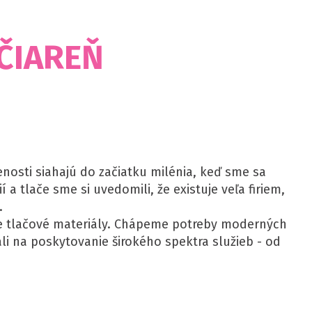
ČIAREŇ
senosti siahajú do začiatku milénia, keď sme sa
 a tlače sme si uvedomili, že existuje veľa firiem,
.
oje tlačové materiály. Chápeme potreby moderných
ali na poskytovanie širokého spektra služieb - od