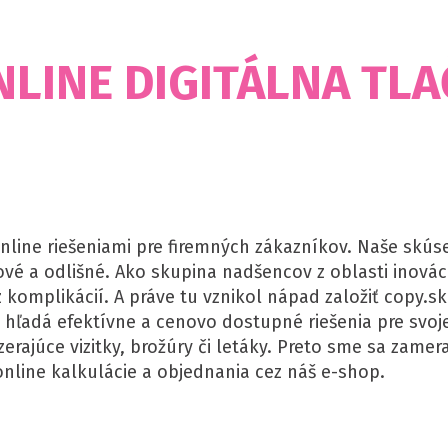
NLINE DIGITÁLNA TLA
i online riešeniami pre firemných zákazníkov. Naše skú
ové a odlišné. Ako skupina nadšencov z oblasti inovácií
 komplikácií. A práve tu vznikol nápad založiť copy.sk
ý hľadá efektívne a cenovo dostupné riešenia pre sv
zerajúce vizitky, brožúry či letáky. Preto sme sa zamer
nline kalkulácie a objednania cez náš e-shop.