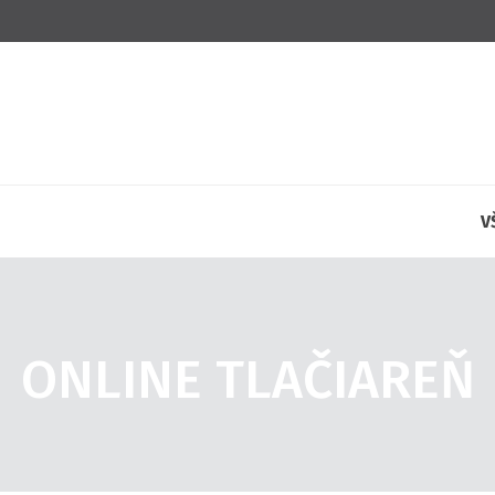
V
ONLINE TLAČIAREŇ