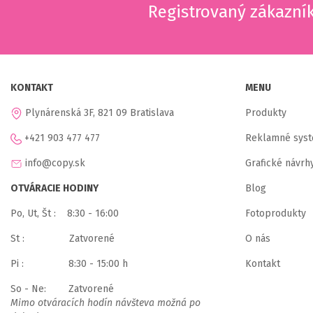
Registrovaný zákazní
KONTAKT
MENU
Plynárenská 3F, 821 09 Bratislava
Produkty
+421 903 477 477
Reklamné sys
info@copy.sk
Grafické návrh
OTVÁRACIE HODINY
Blog
Po, Ut, Št : 8:30 - 16:00
Fotoprodukty
St : Zatvorené
O nás
Pi : 8:30 - 15:00 h
Kontakt
So - Ne: Zatvorené
Mimo otváracích hodín návšteva možná po