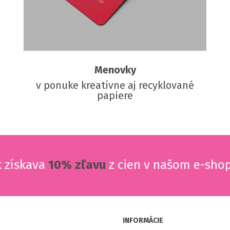
Menovky
v ponuke kreatívne aj recyklované
papiere
k získava
10% zľavu
z cien v našom e-sho
INFORMÁCIE