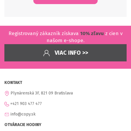
Registrovaný zákazník získava
10% zľavu
z cien v
našom e-shope.
VIAC INFO >>
KONTAKT
Plynárenská 3F, 821 09 Bratislava
+421 903 477 477
info@copy.sk
OTVÁRACIE HODINY