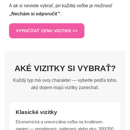
A ak si neviete vybrať, pri každej voľbe je možnosť
„Nechám si odporučiť"
.
VYPOČÍTAŤ CENU VIZITIEK >>
AKÉ VIZITKY SI VYBRAŤ?
Každý typ má svoj charakter — vyberte podľa toho,
aký dojem majú vizitky zanechať.
Klasické vizitky
Ekonomická a univerzálna voľba na kvalitnom
papieri — nenatieraný, natieraný alebo eko, 300/350