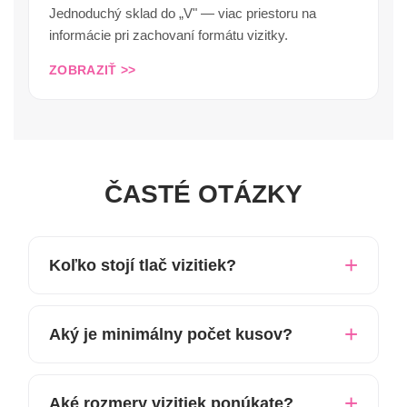
Jednoduchý sklad do „V" — viac priestoru na
informácie pri zachovaní formátu vizitky.
ZOBRAZIŤ >>
ČASTÉ OTÁZKY
Koľko stojí tlač vizitiek?
Aký je minimálny počet kusov?
Aké rozmery vizitiek ponúkate?