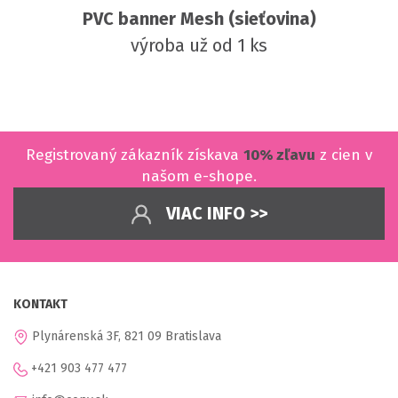
PVC banner Mesh (sieťovina)
výroba už od 1 ks
Registrovaný zákazník získava
10% zľavu
z cien v
našom e-shope.
VIAC INFO >>
KONTAKT
Plynárenská 3F, 821 09 Bratislava
+421 903 477 477