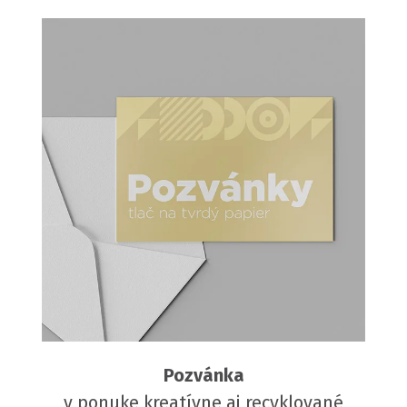
Pozvánka
v ponuke kreatívne aj recyklované