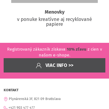
Menovky
v ponuke kreatívne aj recyklované
papiere
Registrovaný zákazník získava
10% zľavu
z cien v
našom e-shope.
VIAC INFO >>
KONTAKT
Plynárenská 3F, 821 09 Bratislava
+421 903 477 477