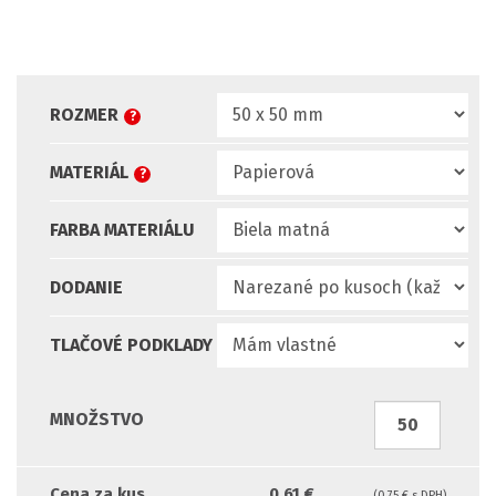
ROZMER
?
MATERIÁL
?
FARBA MATERIÁLU
DODANIE
TLAČOVÉ PODKLADY
MNOŽSTVO
Cena za kus
0.61 €
(0.75 € s DPH)