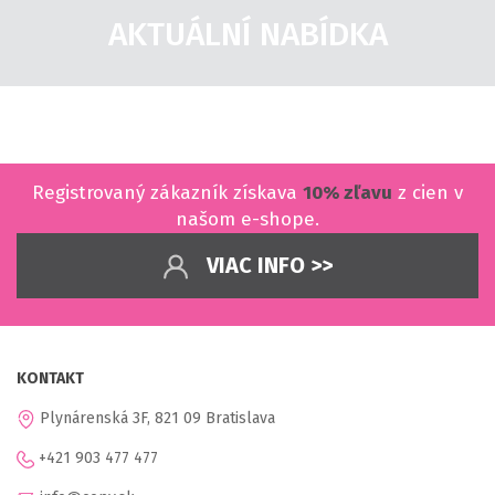
AKTUÁLNÍ NABÍDKA
Registrovaný zákazník získava
10% zľavu
z cien v
našom e-shope.
VIAC INFO >>
KONTAKT
Plynárenská 3F, 821 09 Bratislava
+421 903 477 477